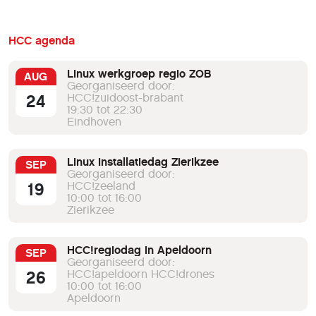
HCC agenda
Linux werkgroep regio ZOB
AUG
Georganiseerd door:
24
HCC!zuidoost-brabant
19:30 tot 22:30
Eindhoven
Linux installatiedag Zierikzee
SEP
Georganiseerd door:
19
HCC!zeeland
10:00 tot 16:00
Zierikzee
HCC!regiodag in Apeldoorn
SEP
Georganiseerd door:
26
HCC!apeldoorn HCC!drones
10:00 tot 16:00
Apeldoorn