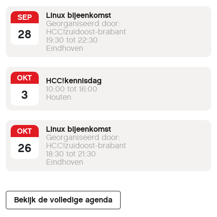
Linux bijeenkomst
SEP
Georganiseerd door:
28
HCC!zuidoost-brabant
19:30 tot 22:30
Eindhoven
OKT
HCC!kennisdag
10:00 tot 16:00
3
Houten
Linux bijeenkomst
OKT
Georganiseerd door:
26
HCC!zuidoost-brabant
18:30 tot 21:30
Eindhoven
Bekijk de volledige agenda