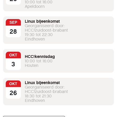
10:00 tot 16:00
Apeldoorn
Linux bijeenkomst
SEP
Georganiseerd door:
28
HCC!zuidoost-brabant
19:30 tot 22:30
Eindhoven
OKT
HCC!kennisdag
10:00 tot 16:00
3
Houten
Linux bijeenkomst
OKT
Georganiseerd door:
26
HCC!zuidoost-brabant
18:30 tot 21:30
Eindhoven