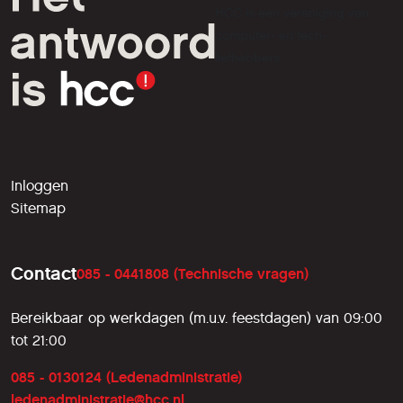
HCC is een vereniging van
computer- en tech-
liefhebbers.
Inloggen
Sitemap
Contact
085 - 0441808 (Technische vragen)
Bereikbaar op werkdagen (m.u.v. feestdagen) van 09:00
tot 21:00
085 - 0130124 (Ledenadministratie)
ledenadministratie@hcc.nl