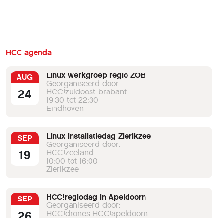
HCC agenda
Linux werkgroep regio ZOB
AUG
Georganiseerd door:
24
HCC!zuidoost-brabant
19:30 tot 22:30
Eindhoven
Linux installatiedag Zierikzee
SEP
Georganiseerd door:
19
HCC!zeeland
10:00 tot 16:00
Zierikzee
HCC!regiodag in Apeldoorn
SEP
Georganiseerd door:
26
HCC!drones HCC!apeldoorn